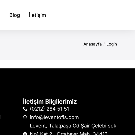
Blog
İletişim
Anasayfa
Login
İletişim Bilgilerimiz
(0212) 284 51 51
i
info@leventofis.com
Levent, Talatpaşa Cd Şair Çelebi sok
No1 Kat 2 , Ortabayır Mah, 34413