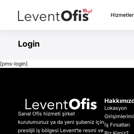
Hizmetler
Login
You are here:
[pms-login]
Hakkımız
Lokasyon
Sanal Ofis hizmeti şirket
Girişimlerim
kurulumunuz ya da yeni şubeniz için
İş Fırsatları
prestijli iş bölgesi Levent’te resmi ve
Biz Kimiz?