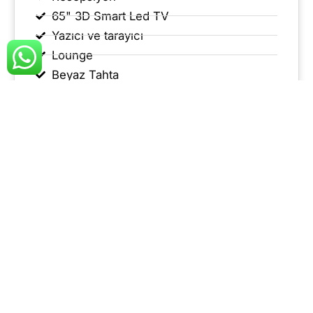
65" 3D Smart Led TV
Yazıcı ve tarayıcı
Lounge
Beyaz Tahta
*İkram kişi başı 200TL
Bilgi Al
Toplantı Odaları
Levet Ofis 2 farklı
toplantı odası
ile hem küçük
ölçekli toplantılarınız hem de daha büyük
etkinlikleriniz (toplantı, seminer, eğitim) için özel
olarak hazırlanmıştır. Toplantı odalarımızın kullanımı