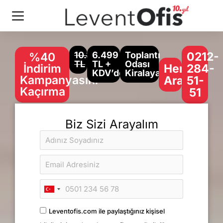
10.849
6.499
Toplantı
0212-
%40
TL
TL +
Odası
İndirim
Hemen
284-
KDV’den
Kiralayabilirsiniz
Kampanyasını
Arayın
51-
Kaçırma
51
Biz Sizi Arayalım
Turkey
+90
Leventofis.com ile paylaştığınız kişisel