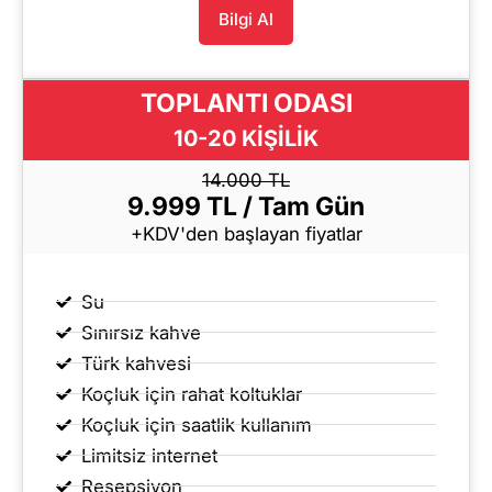
Bilgi Al
TOPLANTI ODASI
10-20 KİŞİLİK
14.000 TL
9.999 TL / Tam Gün
+KDV'den başlayan fiyatlar
Su
Sınırsız kahve
Türk kahvesi
Koçluk için rahat koltuklar
Koçluk için saatlik kullanım
Limitsiz internet
Resepsiyon