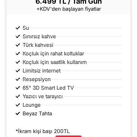
6.499 TL / Tam Gün
+KDV'den başlayan fiyatlar
Su
Sınırsız kahve
Türk kahvesi
Koçluk için rahat koltuklar
Koçluk için saatlik kullanım
Limitsiz internet
Resepsiyon
65" 3D Smart Led TV
Yazıcı ve tarayıcı
Lounge
Beyaz Tahta
*İkram kişi başı 200TL