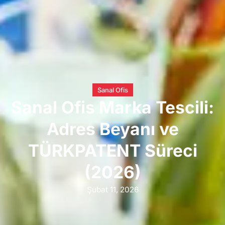
Sanal Ofis
Sanal Ofis Marka Tescili:
Adres Beyanı ve
TÜRKPATENT Süreci
(2026)
Şubat 11, 2026