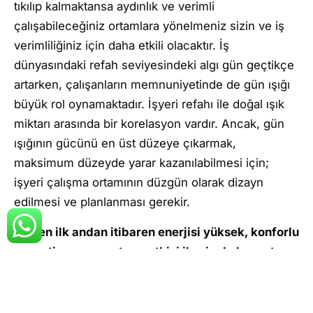
tıkılıp kalmaktansa aydınlık ve verimli
çalışabileceğiniz ortamlara yönelmeniz sizin ve iş
verimliliğiniz için daha etkili olacaktır. İş
dünyasındaki refah seviyesindeki algı gün geçtikçe
artarken, çalışanların memnuniyetinde de gün ışığı
büyük rol oynamaktadır. İşyeri refahı ile doğal ışık
miktarı arasında bir korelasyon vardır. Ancak, gün
ışığının gücünü en üst düzeye çıkarmak,
maksimum düzeyde yarar kazanılabilmesi için;
işyeri çalışma ortamının düzgün olarak dizayn
edilmesi ve planlanması gerekir.
Girilen ilk andan itibaren enerjisi yüksek, konforlu
ve motivasyonu artırıcı etkisi ile siz de Levent
Ofis’teki yerinizi almaya hazır mısınız? Hemen
tıkla, verimli, konforlu ve gün ışığı alan ofisler de
çalışma keyfini yaşa!