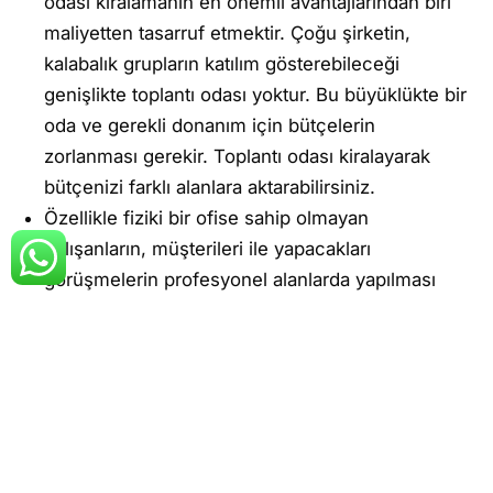
odası kiralamanın en önemli avantajlarından biri
maliyetten tasarruf etmektir. Çoğu şirketin,
kalabalık grupların katılım gösterebileceği
genişlikte toplantı odası yoktur. Bu büyüklükte bir
oda ve gerekli donanım için bütçelerin
zorlanması gerekir. Toplantı odası kiralayarak
bütçenizi farklı alanlara aktarabilirsiniz.
Özellikle fiziki bir ofise sahip olmayan
çalışanların, müşterileri ile yapacakları
görüşmelerin profesyonel alanlarda yapılması
gerekir. Kafe ve restoran gibi mekanlarda yapılan
toplantılar kurumsal kimliğe zarar verebilir.
Toplantı odası hizmeti veren firmaların
profesyonel hizmeti ve lokasyon avantajı ile
kurumsal imajınızı güçlendirebilirsiniz.
LeventOfis, kullanıcılarının ihtiyaç duyduğu tüm