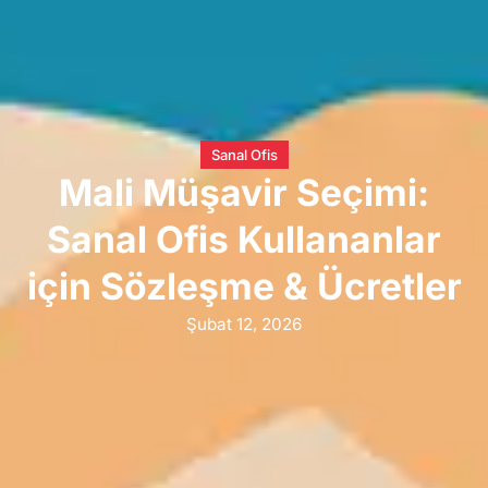
Sanal Ofis
Mali Müşavir Seçimi:
Sanal Ofis Kullananlar
için Sözleşme & Ücretler
Şubat 12, 2026