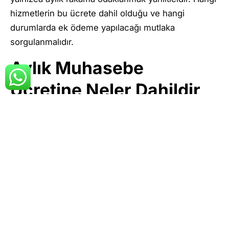
hizmetlerin bu ücrete dahil olduğu ve hangi
durumlarda ek ödeme yapılacağı mutlaka
sorgulanmalıdır.
Aylık Muhasebe
Ücretine Neler Dahildir,
Neler Ek Ücretlidir?
Aylık muhasebe ücretine genellikle defter tutma,
rutin beyannameler ve temel bildirimler dahildir.
Ancak birçok işlem bu kapsamın dışında
bırakılabilir. Örneğin şirket kuruluş işlemleri, adres
değişikliği bildirimleri, yoklama sürecinde aktif
destek veya özel raporlamalar ek ücret
gerektirebilir.