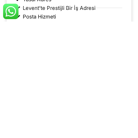
Levent'te Prestijli Bir İş Adresi
Posta Hizmeti
Bilgi Al
6 AYLIK PAKET
1165 TL
699 TL / aylık
+KDV'den başlayan fiyatlar
Yasal Adres
Levent'te Prestijli Bir İş Adresi
Posta Hizmeti
Çağrı Merkezi