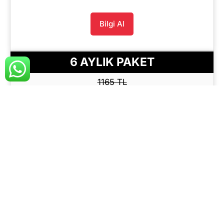
Bilgi Al
6 AYLIK PAKET
1165 TL
699 TL / aylık
+KDV'den başlayan fiyatlar
Yasal Adres
Levent'te Prestijli Bir İş Adresi
Posta Hizmeti
Çağrı Merkezi
Bilgi Al