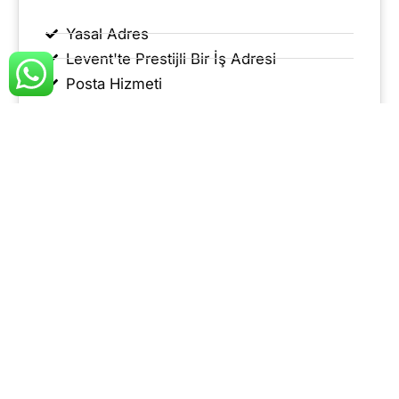
Yasal Adres
Levent'te Prestijli Bir İş Adresi
Posta Hizmeti
Bilgi Al
6 AYLIK PAKET
1165 TL
699 TL / aylık
+KDV'den başlayan fiyatlar
Yasal Adres
Levent'te Prestijli Bir İş Adresi
Posta Hizmeti