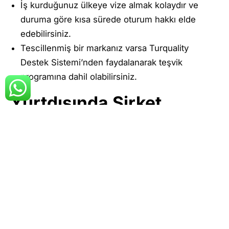
İş kurduğunuz ülkeye vize almak kolaydır ve
duruma göre kısa sürede oturum hakkı elde
edebilirsiniz.
Tescillenmiş bir markanız varsa Turquality
Destek Sistemi’nden faydalanarak teşvik
programına dahil olabilirsiniz.
Yurtdışında Şirket
Kurma Teşvikleri Var
Mıdır?
Ülkemizdeki girişimciler ilgili şartları yerine getirdiği
sürece
yurtdışı şirket kurma devlet desteği
ile
maliyetlerini düşürebilir. Türk mallarının dünya
çapında pazarlanması ve satışı için seferberlik
düzeyinde çalışmalar yapılmaktadır. Ticaret