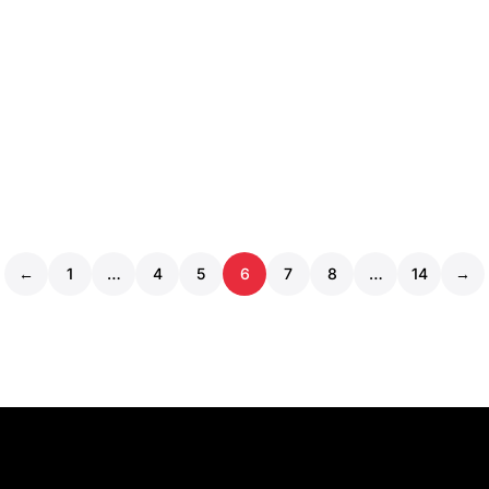
←
1
…
4
5
6
7
8
…
14
→