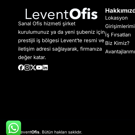
Hakkımız
Lokasyon
Sanal Ofis hizmeti şirket
Girişimlerim
kurulumunuz ya da yeni şubeniz için
İş Fırsatları
prestijli iş bölgesi Levent’te resmi ve
Biz Kimiz?
iletişim adresi sağlayarak, firmanıza
Avantajlarım
değer katar.
Levent
Ofis
. Bütün hakları saklıdır.