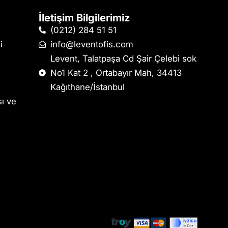
İletişim Bilgilerimiz
(0212) 284 51 51
i
info@leventofis.com
Levent, Talatpaşa Cd Şair Çelebi sok
No1 Kat 2 , Ortabayır Mah, 34413
Kağıthane/İstanbul
sı ve