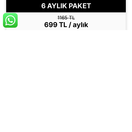
6 AYLIK PAKET
1165 TL
699 TL / aylık
+KDV'den başlayan fiyatlar
Yasal Adres
Levent'te Prestijli Bir İş Adresi
Posta Hizmeti
Çağrı Merkezi
Bilgi Al
AYLIK PAKET
1499 TL