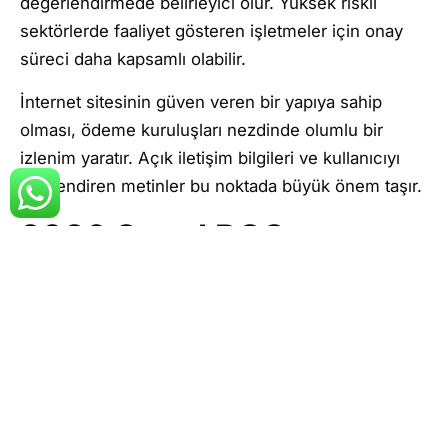
değerlendirmede belirleyici olur. Yüksek riskli
sektörlerde faaliyet gösteren işletmeler için onay
süreci daha kapsamlı olabilir.
İnternet sitesinin güven veren bir yapıya sahip
olması, ödeme kuruluşları nezdinde olumlu bir
izlenim yaratır. Açık iletişim bilgileri ve kullanıcıyı
bilgilendiren metinler bu noktada büyük önem taşır.
2026 Sanal POS
Başvurusu İçin Gerekli
Belgeler ve Hazırlık
Süreci
Sanal pos başvurusu nasıl yapılır
konusu banka
veya ödeme kuruluşunun talep ettiği belgelerin