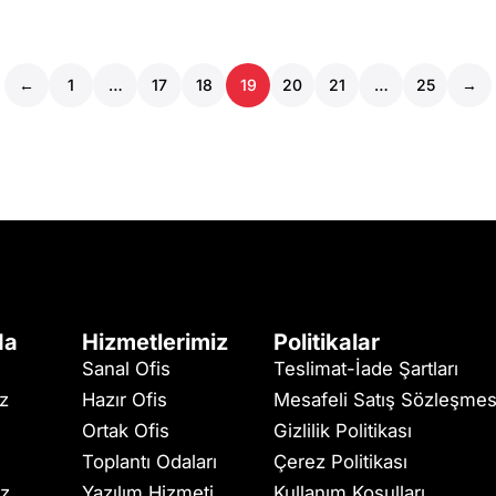
←
1
…
17
18
19
20
21
…
25
→
da
Hizmetlerimiz
Politikalar
Sanal Ofis
Teslimat-İade Şartları
iz
Hazır Ofis
Mesafeli Satış Sözleşmes
Ortak Ofis
Gizlilik Politikası
Toplantı Odaları
Çerez Politikası
ız
Yazılım Hizmeti
Kullanım Koşulları