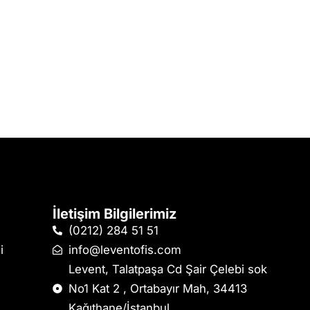
İletişim Bilgilerimiz
(0212) 284 51 51
i
info@leventofis.com
Levent, Talatpaşa Cd Şair Çelebi sok
No1 Kat 2 , Ortabayır Mah, 34413
Kağıthane/İstanbul